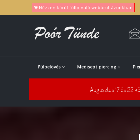
Nézzen körül fülbevaló webáruházunkban
Fülbelövés
Medisept piercing
Pie
Augusztus 17 és 22 kö