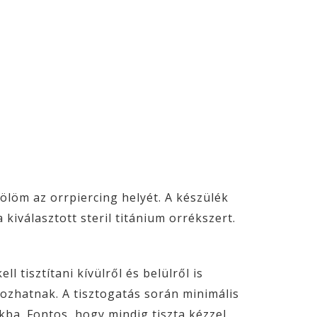
ölöm az orrpiercing helyét. A készülék
 kiválasztott steril titánium orrékszert.
l tisztítani kívülről és belülről is
kozhatnak. A tisztogatás során minimális
kba. Fontos, hogy mindig tiszta kézzel,