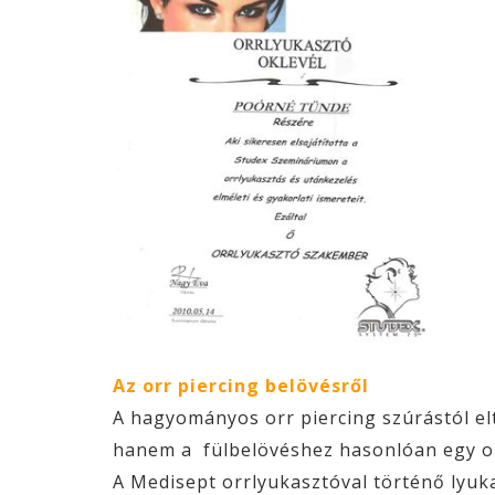
Az orr piercing belövésről
A hagyományos orr piercing szúrástól elt
hanem a fülbelövéshez hasonlóan egy or
A Medisept orrlyukasztóval történő lyuk