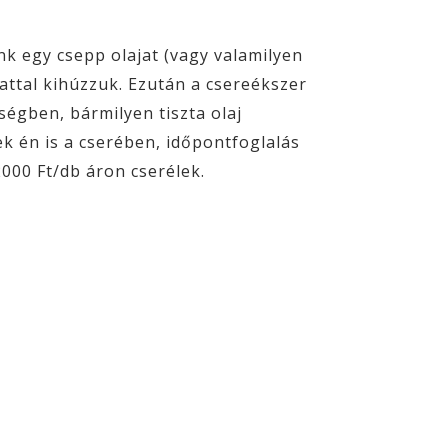
nk egy csepp olajat (vagy valamilyen
attal kihúzzuk. Ezután a csereékszer
égben, bármilyen tiszta olaj
k én is a cserében, időpontfoglalás
000 Ft/db áron cserélek.