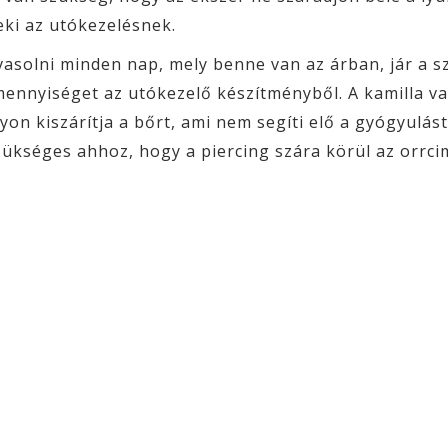
eki az utókezelésnek.
asolni minden nap, mely benne van az árban, jár a s
mennyiséget az utókezelő készítményből. A kamilla va
n kiszárítja a bőrt, ami nem segíti elő a gyógyulást
ükséges ahhoz, hogy a piercing szára körül az orrcim