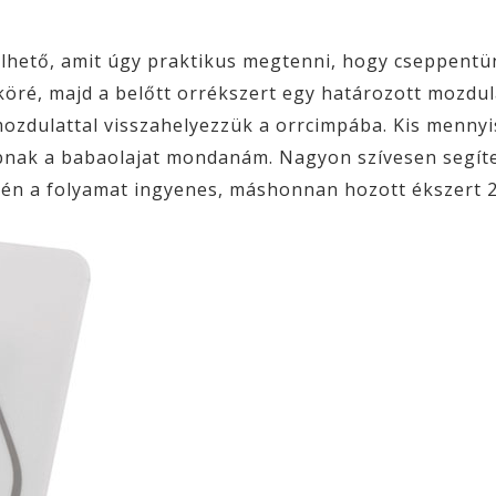
élhető, amit úgy praktikus megtenni, hogy cseppentü
köré, majd a belőtt orrékszert egy határozott mozdul
ozdulattal visszahelyezzük a orrcimpába. Kis mennyis
bnak a babaolajat mondanám. Nagyon szívesen segíte
tén a folyamat ingyenes, máshonnan hozott ékszert 2