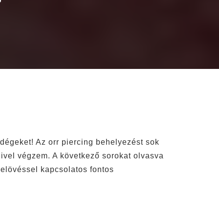
égeket! Az orr piercing behelyezést sok
reivel végzem. A következő sorokat olvasva
belövéssel kapcsolatos fontos