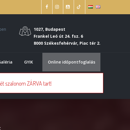
őben
1027, Budapest
Frankel Leó út 24. fsz. 6
8000 Székesfehérvár, Piac tér 2.
Galéria
GYIK
Online időpontfoglalás
ét szalonom ZÁRVA tart!
s