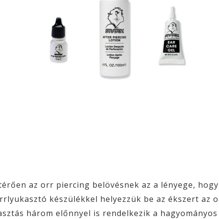
érően az orr piercing belövésnek az a lényege, hogy 
rlyukasztó készülékkel helyezzük be az ékszert az o
asztás három előnnyel is rendelkezik a hagyományos