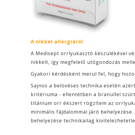
A nikkel allergiáról
A Medisept orrlyukasztó készülékével vé
nikkelt, így megfelelő utógondozás melle
Gyakori kérdésként merül fel, hogy hozot
Sajnos a belövéses technika esetén azér
kritériuma - ellentétben a branüllel szú
titánium orr ékszert rögzítem az orrlyuk
minimális fájdalommal járó behelyezése. 
behelyezése technikailag kivitelezhetetle