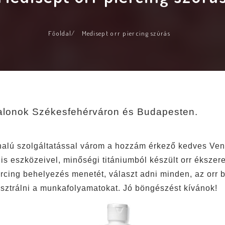
Főoldal
/
Medisept orr piercing szúrás
szalonok Székesfehérváron és Budapesten.
alú szolgáltatással várom a hozzám érkező kedves Vend
lis eszközeivel, minőségi titániumból készült orr éksze
rcing behelyezés menetét, választ adni minden, az orr 
lusztrálni a munkafolyamatokat. Jó böngészést kívánok!