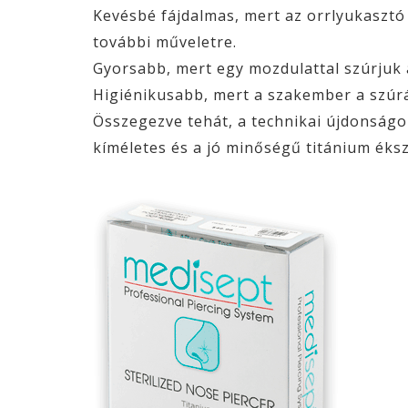
Kevésbé fájdalmas, mert az orrlyukasztó 
további műveletre.
Gyorsabb, mert egy mozdulattal szúrjuk 
Higiénikusabb, mert a szakember a szúrá
Összegezve tehát, a technikai újdonságo
kíméletes és a jó minőségű titánium éks