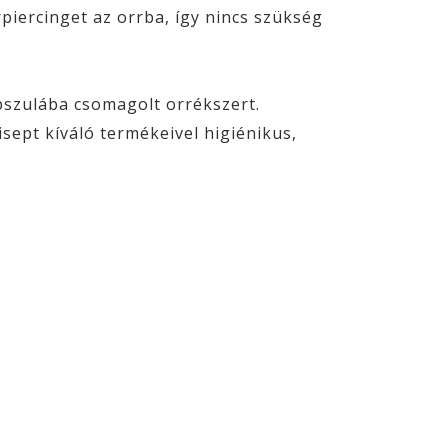
piercinget az orrba, így nincs szükség
pszulába csomagolt orrékszert.
ept kíváló termékeivel higiénikus,