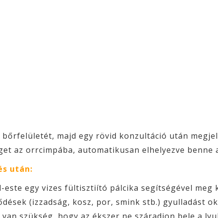
 bőrfelületét, majd egy rövid konzultáció után megjel
inget az orrcimpába, automatikusan elhelyezve benne a
és után:
ste egy vizes fültisztiító pálcika segítségével meg kel
dések (izzadság, kosz, por, smink stb.) gyulladást o
 van szükség, hogy az ékszer ne száradjon bele a lyu