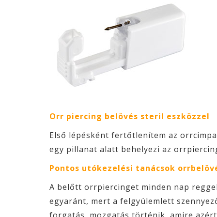
Orr piercing belövés steril eszközzel
Első lépésként fertőtlenítem az orrcimpa
egy pillanat alatt behelyezi az orrpierc
Pontos utókezelési tanácsok orrbelöv
A belőtt orrpiercinget minden nap reggel-e
egyaránt, mert a felgyülemlett szennyező
forgatás, mozgatás történik, amire azért