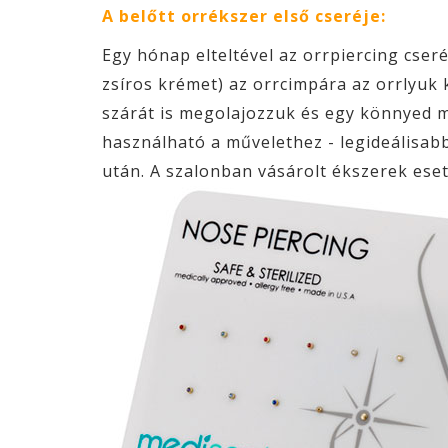
A belőtt orrékszer első cseréje:
Egy hónap elteltével az orrpiercing cser
zsíros krémet) az orrcimpára az orrlyuk 
szárát is megolajozzuk és egy könnyed m
használható a művelethez - legideálisab
után. A szalonban vásárolt ékszerek ese