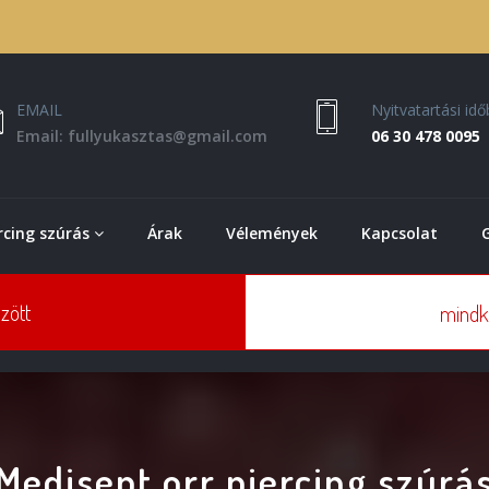
EMAIL
Nyitvatartási id
Email: fullyukasztas@gmail.com
06 30 478 0095
rcing szúrás
Árak
Vélemények
Kapcsolat
zött
mindk
Medisept orr piercing szúrá