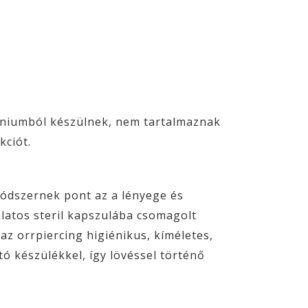
tániumból készülnek, nem tartalmaznak
kciót.
módszernek pont az a lényege és
álatos steril kapszulába csomagolt
z orrpiercing higiénikus, kíméletes,
ó készülékkel, így lövéssel történő