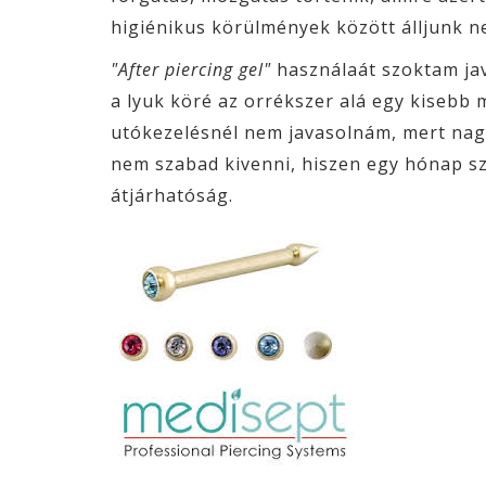
higiénikus körülmények között álljunk n
"After piercing gel"
használaát szoktam jav
a lyuk köré az orrékszer alá egy kisebb 
utókezelésnél nem javasolnám, mert nagyo
nem szabad kivenni, hiszen egy hónap sz
átjárhatóság.