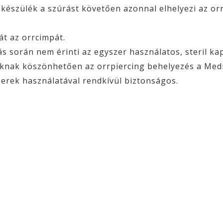
készülék a szúrást követően azonnal elhelyezi az orr
át az orrcimpát.
s során nem érinti az egyszer használatos, steril ka
knak köszönhetően az orrpiercing behelyezés a Medis
zerek használatával rendkívül biztonságos.