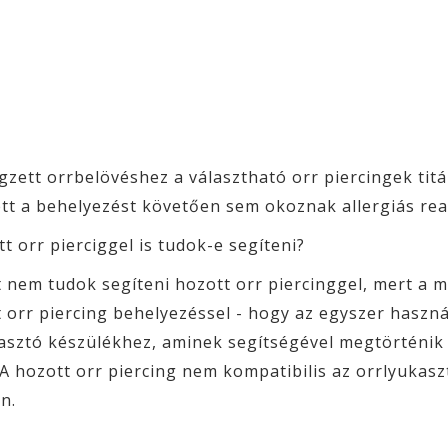
gzett orrbelövéshez a választható orr piercingek ti
tt a behelyezést követően sem okoznak allergiás rea
t orr pierciggel is tudok-e segíteni?
t nem tudok segíteni hozott orr piercinggel, mert a 
rt orr piercing behelyezéssel - hogy az egyszer haszn
asztó készülékhez, aminek segítségével megtörténik a
A hozott orr piercing nem kompatibilis az orrlyukaszt
n.