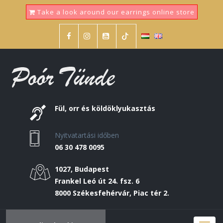
Take a look around our earrings online store
Fül, orr és köldöklyukasztás
Nyitvatartási időben
06 30 478 0095
1027, Budapest
Frankel Leó út 24. fsz. 6
8000 Székesfehérvár, Piac tér 2.