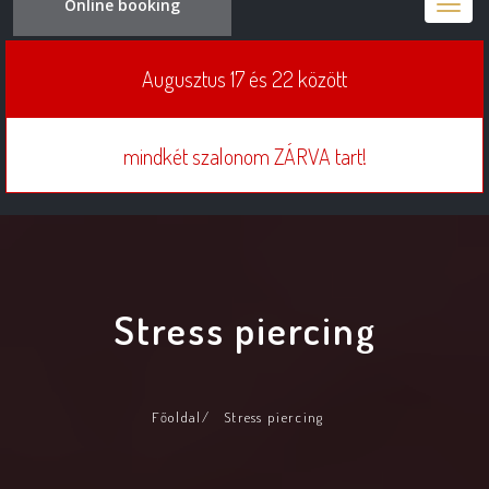
Online booking
Toggle
naviga
Augusztus 17 és 22 között
mindkét szalonom ZÁRVA tart!
Stress piercing
Főoldal
/
Stress piercing