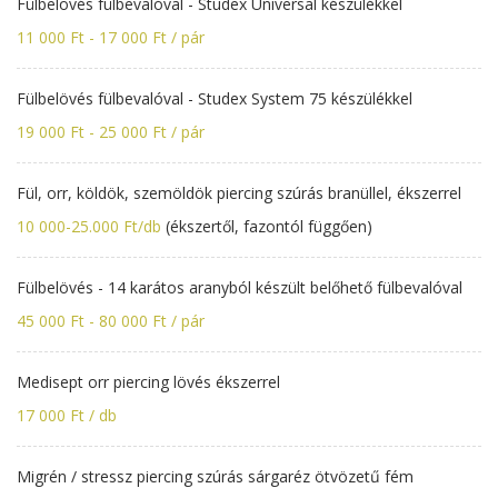
Fülbelövés fülbevalóval - Studex Universal készülékkel
11 000 Ft - 17 000 Ft / pár
Fülbelövés fülbevalóval - Studex System 75 készülékkel
19 000 Ft - 25 000 Ft / pár
Fül, orr, köldök, szemöldök piercing szúrás branüllel, ékszerrel
10 000-25.000 Ft/db
(ékszertől, fazontól függően)
Fülbelövés - 14 karátos aranyból készült belőhető fülbevalóval
45 000 Ft - 80 000 Ft / pár
Medisept orr piercing lövés ékszerrel
17 000 Ft / db
Migrén / stressz piercing szúrás sárgaréz ötvözetű fém