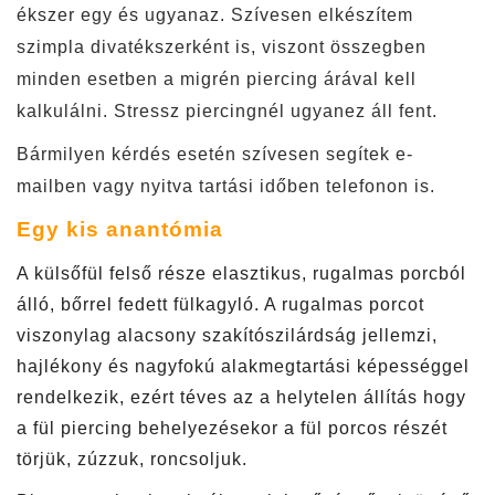
ékszer egy és ugyanaz. Szívesen elkészítem
szimpla divatékszerként is, viszont összegben
minden esetben a migrén piercing árával kell
kalkulálni. Stressz piercingnél ugyanez áll fent.
Bármilyen kérdés esetén szívesen segítek e-
mailben vagy nyitva tartási időben telefonon is.
Egy kis anantómia
A külsőfül felső része elasztikus, rugalmas porcból
álló, bőrrel fedett fülkagyló. A rugalmas porcot
viszonylag alacsony szakítószilárdság jellemzi,
hajlékony és nagyfokú alakmegtartási képességgel
rendelkezik, e
zért téves az a helytelen állítás hogy
a fül piercing behelyezésekor a fül porcos részét
törjük, zúzzuk, roncsoljuk.