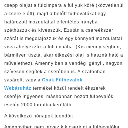
csepp olajat a fülcimpára a füllyuk köré (közvetlenül
a csere előtt), majd a belőtt fülbevalókat egy
határozott mozdulattal ellentétes irányba
széthúzzuk és kivesszük. Ezután a csereékszer
szárát is megolajozzuk és egy könnyed mozdulattal
visszahelyezzük a fülcimpába. (Kis mennyiségben,
bármilyen tiszta, akár étkezési olaj is használható a
művelethez). Amennyiben a vendég igényli, nagyon
szívesen segítek a cserében is. A szalonban
vásárolt, vagy a
Csak Fülbevalók
Webáruház
termékei közül rendelt ékszerek
cseréje ingyenes, máshonnan hozott fülbevalók
esetén 2000 forintba kerül/db.
A következő hónapok teendői:
Amennyiben nem tervezik kicserélni a fülbevalókat,