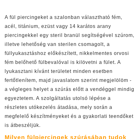
A fül piercingeket a szalonban választható fém,
acél, titánium, ezüst vagy 14 karátos arany
piercingekkel egy steril branül segítségével szúrom,
illetve lehetőség van sterilen csomagolt, a
füllyukasztáshoz előkészített, nikkelmentes orvosi
fém belőhető fülbevalóval is kilövetni a fület. A
lyukasztani kívánt területet minden esetben
fertőtlenítem, majd javaslatom szerint megjelölöm -
a végleges helyet a szúrás előtt a vendéggel mindig
egyeztetem. A szolgáltatás utolsó lépése a
részletes utókezelés átadása, mely során a
megfelelő készítményeket és a gyakorlati teendőket
is átbeszéljük.
Milyen fülpiercingek szúrásában tudok