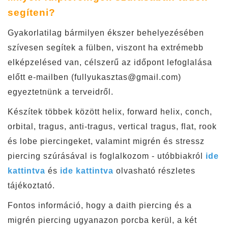
segíteni?
Gyakorlatilag bármilyen ékszer behelyezésében
szívesen segítek a fülben, viszont ha extrémebb
elképzelésed van, célszerű az időpont lefoglalása
előtt e-mailben (
fullyukasztas@gmail.com
)
egyeztetnünk a terveidről.
Készítek többek között helix, forward helix, conch,
orbital, tragus, anti-tragus, vertical tragus, flat, rook
és lobe piercingeket, valamint migrén és stressz
piercing szúrásával is foglalkozom - utóbbiakról
ide
kattintva
és
ide kattintva
olvasható részletes
tájékoztató.
Fontos információ, hogy a daith piercing és a
migrén piercing ugyanazon porcba kerül, a két