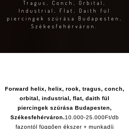
Tragus, Conch, Orbital,
Industrial, Flat, Daith fül
piercingek szúrása Budapesten,
Székesfehérváron.
Forward helix, helix, rook, tragus, conch,
orbital, industrial, flat, daith fül
piercingek szúrása Budapesten,
Székesfehérváron.
10.000-25.000Ft/db
fazontól függően ékszer + munkadíj