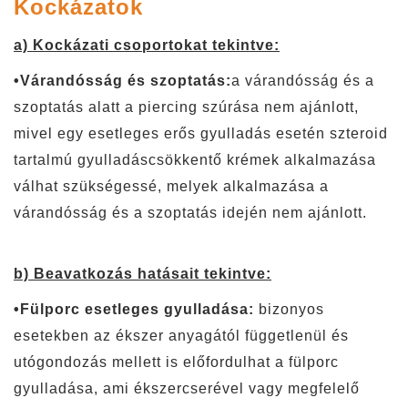
Kockázatok
a) Kockázati csoportokat tekintve:
•Várandósság és szoptatás:
a várandósság és a
szoptatás alatt a piercing szúrása nem ajánlott,
mivel egy esetleges erős gyulladás esetén szteroid
tartalmú gyulladáscsökkentő krémek alkalmazása
válhat szükségessé, melyek alkalmazása a
várandósság és a szoptatás idején nem ajánlott.
b) Beavatkozás hatásait tekintve:
•Fülporc esetleges gyulladása:
bizonyos
esetekben az ékszer anyagától függetlenül és
utógondozás mellett is előfordulhat a fülporc
gyulladása, ami ékszercserével vagy megfelelő