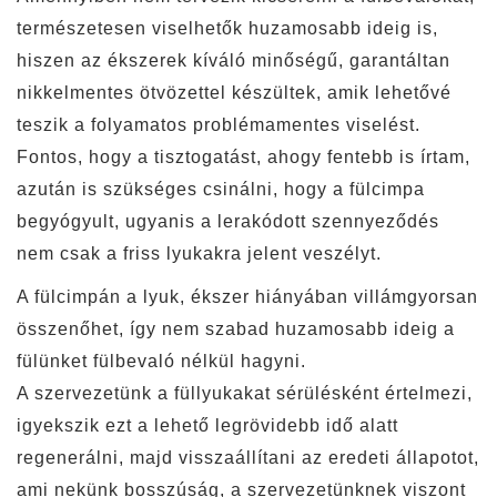
természetesen viselhetők huzamosabb ideig is,
hiszen az ékszerek kíváló minőségű, garantáltan
nikkelmentes ötvözettel készültek, amik lehetővé
teszik a folyamatos problémamentes viselést.
Fontos, hogy a tisztogatást, ahogy fentebb is írtam,
azután is szükséges csinálni, hogy a fülcimpa
begyógyult, ugyanis a lerakódott szennyeződés
nem csak a friss lyukakra jelent veszélyt.
A fülcimpán a lyuk, ékszer hiányában villámgyorsan
összenőhet, így nem szabad huzamosabb ideig a
fülünket fülbevaló nélkül hagyni.
A szervezetünk a füllyukakat sérülésként értelmezi,
igyekszik ezt a lehető legrövidebb idő alatt
regenerálni, majd visszaállítani az eredeti állapotot,
ami nekünk bosszúság, a szervezetünknek viszont