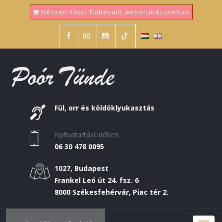
Nézzen körül fülbevaló webáruházunkban
Fül, orr és köldöklyukasztás
Nyitvatartási időben
06 30 478 0095
1027, Budapest
Frankel Leó út 24. fsz. 6
8000 Székesfehérvár, Piac tér 2.