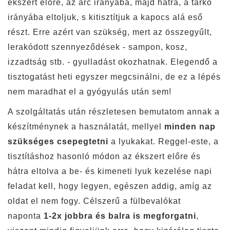
ékszert előre, az arc irányába, majd hátra, a tarkó
irányába eltoljuk, s kitisztítjuk a kapocs alá eső
részt. Erre azért van szükség, mert az összegyűlt,
lerakódott szennyeződések - sampon, kosz,
izzadtság stb. - gyulladást okozhatnak. Elegendő a
tisztogatást heti egyszer megcsinálni, de ez a lépés
nem maradhat el a gyógyulás után sem!
A szolgáltatás után részletesen bemutatom annak a
készítménynek a használatát, mellyel
minden nap
szükséges csepegtetni
a lyukakat. Reggel-este, a
tisztításhoz hasonló módon az ékszert előre és
hátra eltolva a be- és kimeneti lyuk kezelése napi
feladat kell, hogy legyen, egészen addig, amíg az
oldat el nem fogy. Célszerű a fülbevalókat
naponta
1-2x jobbra és balra is megforgatni
,