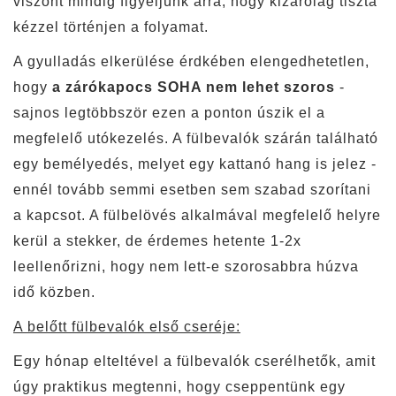
viszont mindig figyeljünk arra, hogy kizárólag tiszta
kézzel történjen a folyamat.
A gyulladás elkerülése érdkében elengedhetetlen,
hogy
a zárókapocs SOHA nem lehet szoros
-
sajnos legtöbbször ezen a ponton úszik el a
megfelelő utókezelés. A fülbevalók szárán található
egy bemélyedés, melyet egy kattanó hang is jelez -
ennél tovább semmi esetben sem szabad szorítani
a kapcsot. A fülbelövés alkalmával megfelelő helyre
kerül a stekker, de érdemes hetente 1-2x
leellenőrizni, hogy nem lett-e szorosabbra húzva
idő közben.
A belőtt fülbevalók első cseréje:
Egy hónap elteltével a fülbevalók cserélhetők, amit
úgy praktikus megtenni, hogy cseppentünk egy