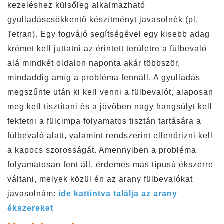
kezeléshez külsőleg alkalmazható
gyulladáscsökkentő készítményt javasolnék (pl.
Tetran). Egy fogvájó segítségével egy kisebb adag
krémet kell juttatni az érintett területre a fülbevaló
alá mindkét oldalon naponta akár többször,
mindaddig amíg a probléma fennáll. A gyulladás
megszűnte után ki kell venni a fülbevalót, alaposan
meg kell tisztítani és a jövőben nagy hangsúlyt kell
fektetni a fülcimpa folyamatos tisztán tartására a
fülbevaló alatt, valamint rendszerint ellenőrizni kell
a kapocs szorosságát. Amennyiben a probléma
folyamatosan fent áll, érdemes más típusú ékszerre
váltani, melyek közül én az arany fülbevalókat
javasolnám:
ide kattintva találja az arany
ékszereket