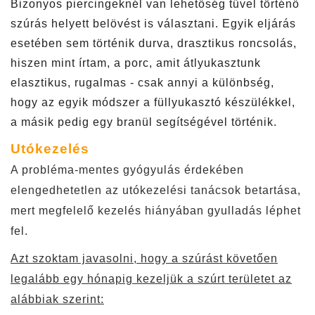
Bizonyos piercingeknél van lehetőség tűvel történő
szúrás helyett belövést is választani. Egyik eljárás
esetében sem történik durva, drasztikus roncsolás,
hiszen mint írtam, a porc, amit átlyukasztunk
elasztikus, rugalmas - csak annyi a különbség,
hogy az egyik módszer a füllyukasztó készülékkel,
a másik pedig egy branül segítségével történik.
Utókezelés
A probléma-mentes gyógyulás érdekében
elengedhetetlen az utókezelési tanácsok betartása,
mert megfelelő kezelés hiányában gyulladás léphet
fel.
Azt szoktam javasolni, hogy a szúrást követően
legalább egy hónapig kezeljük a szúrt területet az
alábbiak szerint: