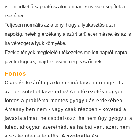
is - mindkettő kapható szalonomban, szívesen segítek a
cserében.
Teljesen normális az a tény, hogy a lyukasztás után
napokig, hetekig érzékeny a szúrt terület érintésre, és az is
ha vérezget a lyuk környéke.
Ezek a tények megfelelő utókezelés mellett napról-napra
javulni fognak, majd teljesen meg is szűnnek.
Fontos
Csak és kizárólag akkor csináltass piercinget, ha
azt becsülettel kezeled is! Az utókezelés nagyon
fontos a probléma-mentes gyógyulás érdekében.
Amennyiben nem - vagy csak részben - követed a
javaslataimat, ne csodálkozz, ha nem úgy gyógyul a
füled, ahogyan szeretnéd, és ha baj van, azért nem
a szakember a felelős!
A szolgáltatás