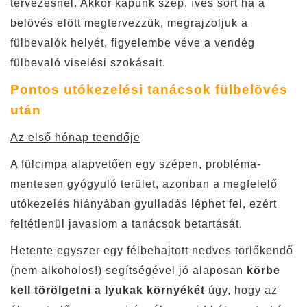
tervezésnél. Akkor kapunk szép, íves sort ha a
belövés elött megtervezzük, megrajzoljuk a
fülbevalók helyét, figyelembe véve a vendég
fülbevaló viselési szokásait.
Pontos utókezelési tanácsok fülbelövés
után
Az első hónap teendője
A fülcimpa alapvetően egy szépen, probléma-
mentesen gyógyuló terület, azonban a megfelelő
utókezelés hiányában gyulladás léphet fel, ezért
feltétlenül javaslom a tanácsok betartását.
Hetente egyszer egy félbehajtott nedves törlőkendő
(nem alkoholos!) segítségével jó alaposan
körbe
kell törölgetni a lyukak környékét
úgy, hogy az