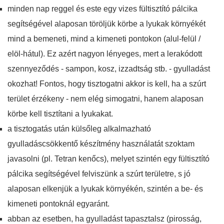
minden nap reggel és este egy vizes fültisztító pálcika
segítségével alaposan töröljük körbe a lyukak környékét
mind a bemeneti, mind a kimeneti pontokon (alul-felül /
elöl-hátul). Ez azért nagyon lényeges, mert a lerakódott
szennyeződés - sampon, kosz, izzadtság stb. - gyulladást
okozhat! Fontos, hogy tisztogatni akkor is kell, ha a szúrt
terület érzékeny - nem elég simogatni, hanem alaposan
körbe kell tisztítani a lyukakat.
a tisztogatás után külsőleg alkalmazható
gyulladáscsökkentő készítmény használatát szoktam
javasolni (pl. Tetran kenőcs), melyet szintén egy fültisztító
pálcika segítségével felviszünk a szúrt területre, s jó
alaposan elkenjük a lyukak környékén, szintén a be- és
kimeneti pontoknál egyaránt.
abban az esetben, ha gyulladást tapasztalsz (pirosság,