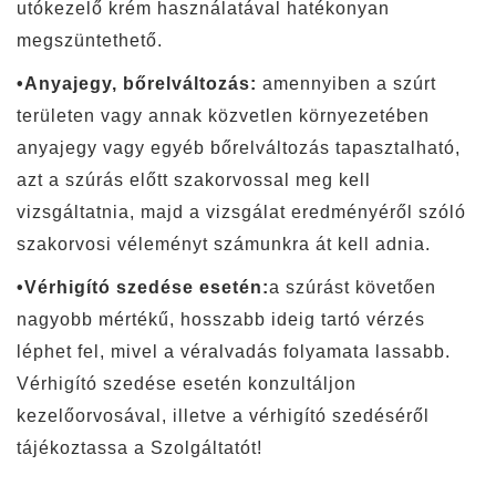
utókezelő krém használatával hatékonyan
megszüntethető.
•Anyajegy, bőrelváltozás:
amennyiben a szúrt
területen vagy annak közvetlen környezetében
anyajegy vagy egyéb bőrelváltozás tapasztalható,
azt a szúrás előtt szakorvossal meg kell
vizsgáltatnia, majd a vizsgálat eredményéről szóló
szakorvosi véleményt számunkra át kell adnia.
•Vérhigító szedése esetén:
a szúrást követően
nagyobb mértékű, hosszabb ideig tartó vérzés
léphet fel, mivel a véralvadás folyamata lassabb.
Vérhigító szedése esetén konzultáljon
kezelőorvosával, illetve a vérhigító szedéséről
tájékoztassa a Szolgáltatót!