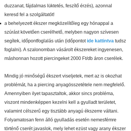
duzzanat, fájdalmas lüktetés, feszítő érzés), azonnal
keresd fel a szolgáltatót!
a behelyezett ékszer megközelítőleg egy hónappal a
szúrást követően cserélhető, melyben nagyon szívesen
segítek, időpontfoglalás után (időpontot
ide kattintva
tudsz
foglalni). A szalonomban vásárolt ékszereket ingyenesen,
máshonnan hozott piercingeket 2000 Ft/db áron cserélek.
Mindig jó minőségű ékszert viseljetek, mert az is okozhat
problémát, ha a piercing anyagösszetétele nem megfelelő.
Amennyiben ilyet tapasztaltok, akkor sincs probléma,
viszont mindenképpen kezelni kell a gyulladt területet,
valamint célszerű egy tisztább anyagú ékszerre váltani.
Folyamatosan fenn álló gyulladás esetén nemesfémre
történő cserét javaslok, mely lehet ezüst vagy arany ékszer