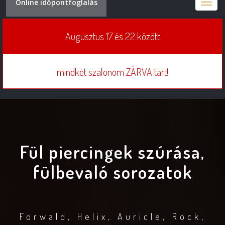
Online időpontfoglalás
Toggle
naviga
Augusztus 17 és 22 között
mindkét szalonom ZÁRVA tart!
Fül piercingek szúrása,
fülbevaló sorozatok
Forwald, Helix, Auricle, Rock,